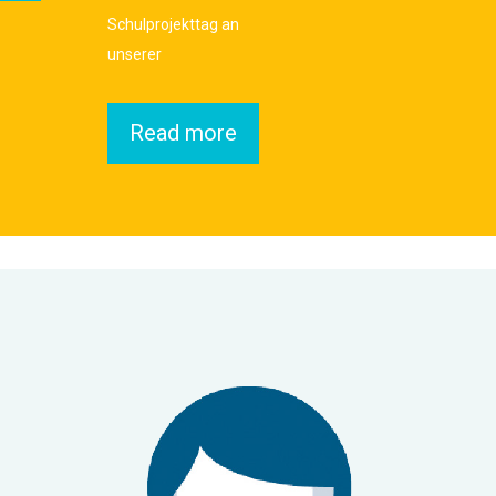
Schulprojekttag an
unserer
Read more