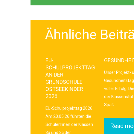
Ähnliche Beitr
EU-
GESUNDHEI
SCHULPROJEKTTAG
Unser Projekt- 
AN DER
Gesundheitstag
GRUNDSCHULE
OSTSEEKINDER
voller Erfolg. Di
2026
der Klassenstuf
Spaß
EU-Schulprojekttag 2026
Am 20.05.26 führten die
SchülerInnen der Klassen
Read mo
3a und 3c der