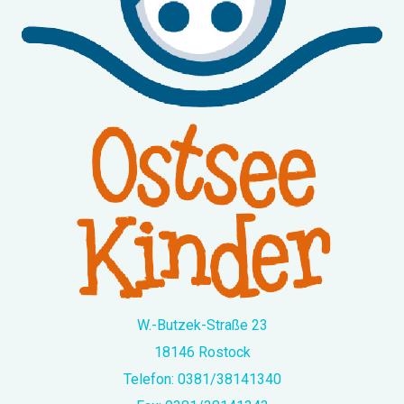
W.-Butzek-Straße 23
18146 Rostock
Telefon:
0381/38141340