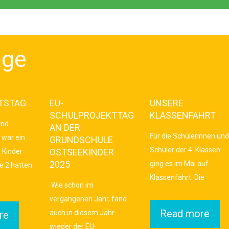
äge
TSTAG
EU-
UNSERE
SCHULPROJEKTTAG
KLASSENFAHRT
und
AN DER
Für die Schülerinnen und
 war ein
GRUNDSCHULE
Schüler der 4. Klassen
OSTSEEKINDER
e Kinder
2025
ging es im Mai auf
e 2 hatten
Klassenfahrt. Die
Wie schon im
vergangenen Jahr, fand
Read more
auch in diesem Jahr
re
wieder der EU-